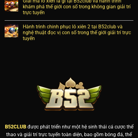
Giải mã lô xiên là gì tại B52club và hành trình
khám phá thế giới con số trong không gian giải trí
trực tuyến
Hành trình chinh phục lô xiên 2 tại B52club và
nghệ thuật đọc vị con số trong thế giới giải trí trực
tuyến
B52CLUB
được phát triển như một hệ sinh thái cá cược thể
thao và giải trí trực tuyến toàn diện, bao gồm bóng đá, thể