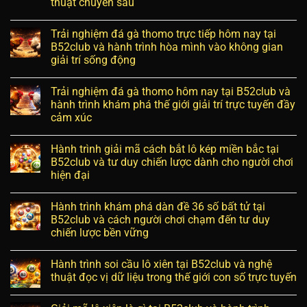
thuật chuyên sâu
Trải nghiệm đá gà thomo trực tiếp hôm nay tại
B52club và hành trình hòa mình vào không gian
giải trí sống động
Trải nghiệm đá gà thomo hôm nay tại B52club và
hành trình khám phá thế giới giải trí trực tuyến đầy
cảm xúc
Hành trình giải mã cách bắt lô kép miền bắc tại
B52club và tư duy chiến lược dành cho người chơi
hiện đại
Hành trình khám phá dàn đề 36 số bất tử tại
B52club và cách người chơi chạm đến tư duy
chiến lược bền vững
Hành trình soi cầu lô xiên tại B52club và nghệ
thuật đọc vị dữ liệu trong thế giới con số trực tuyến