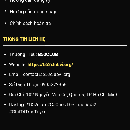
Hướng dẫn đăng ký
Hướng dẫn đăng nhập
Chính sách hoàn trả
THÔNG TIN LIÊN HỆ
Thương Hiệu:
B52CLUB
Website:
https://b52clubvi.org/
Email:
contact@b52clubvi.org
Số Điện Thoại: 0935272868
Địa Chỉ: 102 Nguyễn Văn Cừ, Quận 5, TP. Hồ Chí Minh
Hastag:
#B52club #CaCuocTheThao #b52
#GiaiTriTrucTuyen