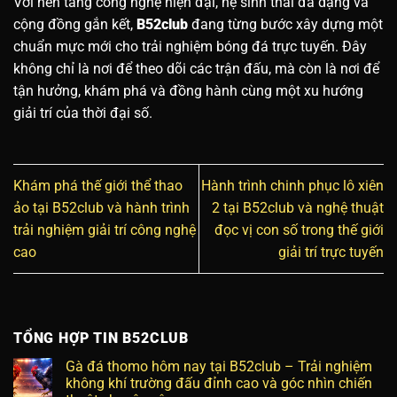
Với nền tảng công nghệ hiện đại, hệ sinh thái đa dạng và
cộng đồng gắn kết,
B52club
đang từng bước xây dựng một
chuẩn mực mới cho trải nghiệm bóng đá trực tuyến. Đây
không chỉ là nơi để theo dõi các trận đấu, mà còn là nơi để
tận hưởng, khám phá và đồng hành cùng một xu hướng
giải trí của thời đại số.
Khám phá thế giới thể thao
Hành trình chinh phục lô xiên
ảo tại B52club và hành trình
2 tại B52club và nghệ thuật
trải nghiệm giải trí công nghệ
đọc vị con số trong thế giới
cao
giải trí trực tuyến
TỔNG HỢP TIN B52CLUB
Gà đá thomo hôm nay tại B52club – Trải nghiệm
không khí trường đấu đỉnh cao và góc nhìn chiến