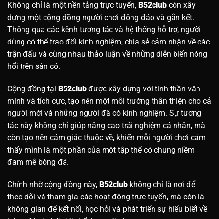
Không chỉ là một nền tảng trực tuyến,
B52club
còn xây
dựng một cộng đồng người chơi đông đảo và gắn kết.
Thông qua các kênh tương tác và hệ thống hỗ trợ, người
dùng có thể trao đổi kinh nghiệm, chia sẻ cảm nhận về các
trận đấu và cùng nhau thảo luận về những diễn biến nóng
hổi trên sân cỏ.
Cộng đồng tại
B52club
được xây dựng với tinh thần văn
minh và tích cực, tạo nên một môi trường thân thiện cho cả
người mới và những người đã có kinh nghiệm. Sự tương
tác này không chỉ giúp nâng cao trải nghiệm cá nhân, mà
còn tạo nên cảm giác thuộc về, khiến mỗi người chơi cảm
thấy mình là một phần của một tập thể có chung niềm
đam mê bóng đá.
Chính nhờ cộng đồng này,
B52club
không chỉ là nơi để
theo dõi và tham gia các hoạt động trực tuyến, mà còn là
không gian để kết nối, học hỏi và phát triển sự hiểu biết về