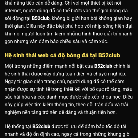
khả năng tiếp cận dễ dàng. Chỉ với một thiết bị kết nối
internet, người dùng đã có thể bước vào thế giới bóng đá
sôi động tại
B52club
, không bị giới hạn bởi không gian hay
thời gian. Điều này đặc biệt phù hợp với nhịp sống hiện đại,
khi mọi người luôn tìm kiếm những hình thức giải trí nhanh
gọn nhưng vẫn đảm bảo chiều sâu và cảm xúc.
Hệ sinh thái web cá độ bóng đá tại B52club
Một trong những điểm mạnh nổi bật của
B52club
chính là
hệ sinh thái được xây dựng toàn diện và chuyên nghiệp.
Ngay từ giao diện trang chủ, người dùng đã có thể cảm
nhận được sự tinh tế trong thiết kế, với bố cục rõ ràng, màu
sắc hài hòa và các danh mục được sắp xếp khoa học. Điều
này giúp việc tìm kiếm thông tin, theo dõi trận đấu và trải
nghiệm nền tảng trở nên dễ dàng và thuận tiện hơn.
Hệ thống tại
B52club
được tối ưu để đảm bảo tốc độ tải
nhanh và độ ổn định cao, ngay cả trong những khung giờ