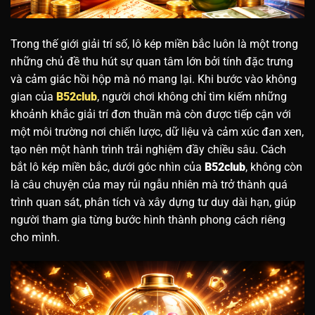
Trong thế giới giải trí số, lô kép miền bắc luôn là một trong
những chủ đề thu hút sự quan tâm lớn bởi tính đặc trưng
và cảm giác hồi hộp mà nó mang lại. Khi bước vào không
gian của
B52club
, người chơi không chỉ tìm kiếm những
khoảnh khắc giải trí đơn thuần mà còn được tiếp cận với
một môi trường nơi chiến lược, dữ liệu và cảm xúc đan xen,
tạo nên một hành trình trải nghiệm đầy chiều sâu. Cách
bắt lô kép miền bắc, dưới góc nhìn của
B52club
, không còn
là câu chuyện của may rủi ngẫu nhiên mà trở thành quá
trình quan sát, phân tích và xây dựng tư duy dài hạn, giúp
người tham gia từng bước hình thành phong cách riêng
cho mình.