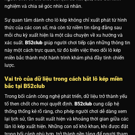
nghiệm và chia sẻ góc nhìn cá nhân.
Sự quan tâm dành cho lô kép không chỉ xuất phát từ hình
thức của các con số, mà còn từ niềm tin rằng đằng sau
mỗi chu kỳ xuất hiện là một câu chuyện về xu hướng và
xác suất.
B52club
giúp người chơi tiếp cận những thông tin
này một cách trực quan, từ đó biến việc theo dõi lô kép
miền bắc thành một hành trình khám phá đầy tính chiến
lược.
Vai trò của dữ liệu trong cách bắt lô kép miền
bắc tại B52club
Trong bối cảnh công nghệ phát triển, dữ liệu trở thành yếu
tố then chốt cho mọi quyết định.
B52club
cung cấp hệ
thống thống kê rõ ràng, cho phép người chơi dễ dàng xem
lại lịch sử, tần suất xuất hiện và khoảng thời gian giữa các
lần lô kép xuất hiện. Những con số khô khan, khi được đặt
trong bối cảnh phù hợp, trở thành nền tảng để người tham