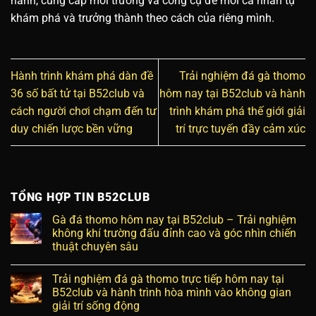
hành, cung cấp môi trường và công cụ để mỗi cá nhân tự
khám phá và trưởng thành theo cách của riêng mình.
Hành trình khám phá dàn đề
Trải nghiệm đá gà thomo
36 số bất tử tại B52club và
hôm nay tại B52club và hành
cách người chơi chạm đến tư
trình khám phá thế giới giải
duy chiến lược bền vững
trí trực tuyến đầy cảm xúc
TỔNG HỢP TIN B52CLUB
Gà đá thomo hôm nay tại B52club – Trải nghiệm
không khí trường đấu đỉnh cao và góc nhìn chiến
thuật chuyên sâu
Trải nghiệm đá gà thomo trực tiếp hôm nay tại
B52club và hành trình hòa mình vào không gian
giải trí sống động