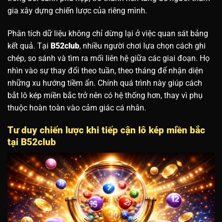
gia xây dựng chiến lược của riêng mình.
Phân tích dữ liệu không chỉ dừng lại ở việc quan sát bảng
kết quả. Tại
B52club
, nhiều người chơi lựa chọn cách ghi
chép, so sánh và tìm ra mối liên hệ giữa các giai đoạn. Họ
nhìn vào sự thay đổi theo tuần, theo tháng để nhận diện
những xu hướng tiềm ẩn. Chính quá trình này giúp cách
bắt lô kép miền bắc trở nên có hệ thống hơn, thay vì phụ
thuộc hoàn toàn vào cảm giác cá nhân.
Tư duy chiến lược khi tiếp cận lô kép miền bắc
tại B52club