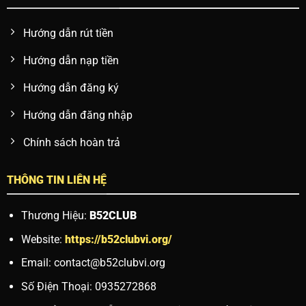
Hướng dẫn rút tiền
Hướng dẫn nạp tiền
Hướng dẫn đăng ký
Hướng dẫn đăng nhập
Chính sách hoàn trả
THÔNG TIN LIÊN HỆ
Thương Hiệu:
B52CLUB
Website:
https://b52clubvi.org/
Email:
contact@b52clubvi.org
Số Điện Thoại: 0935272868