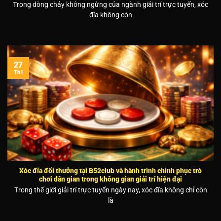
Trong dòng chảy không ngừng của ngành giải trí trực tuyến, xóc
đĩa không còn
27
Th1
Xóc đĩa đổi thưởng tại B52club và hành trình chinh phục trò
chơi dân gian trong không gian giải trí hiện đại
Trong thế giới giải trí trực tuyến ngày nay, xóc đĩa không chỉ còn
là