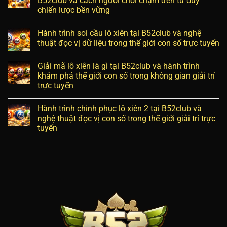
B52club và cách người chơi chạm đến tư duy
chiến lược bền vững
Hành trình soi cầu lô xiên tại B52club và nghệ
thuật đọc vị dữ liệu trong thế giới con số trực tuyến
Giải mã lô xiên là gì tại B52club và hành trình
khám phá thế giới con số trong không gian giải trí
trực tuyến
Hành trình chinh phục lô xiên 2 tại B52club và
nghệ thuật đọc vị con số trong thế giới giải trí trực
tuyến