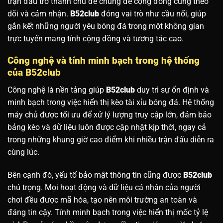
trận đấu trở thành chủ đề chung để cộng đồng cùng theo
dõi và cảm nhận.
B52club
đóng vai trò như cầu nối, giúp
gắn kết những người yêu bóng đá trong một không gian
trực tuyến mang tính cộng đồng và tương tác cao.
Công nghệ và tính minh bạch trong hệ thống
của B52club
Công nghệ là nền tảng giúp
B52club
duy trì sự ổn định và
minh bạch trong việc hiển thị kèo tài xỉu bóng đá. Hệ thống
máy chủ được tối ưu để xử lý lượng truy cập lớn, đảm bảo
bảng kèo và dữ liệu luôn được cập nhật kịp thời, ngay cả
trong những khung giờ cao điểm khi nhiều trận đấu diễn ra
cùng lúc.
Bên cạnh đó, yếu tố bảo mật thông tin cũng được
B52club
chú trọng. Mọi hoạt động và dữ liệu cá nhân của người
chơi đều được mã hóa, tạo nên môi trường an toàn và
đáng tin cậy. Tính minh bạch trong việc hiển thị mốc tỷ lệ