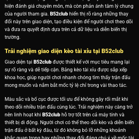
hiện đánh giá chuyên môn, mà còn phản ánh tâm lý chung
của người tham gia.
B52club
hiển thị rõ ràng những thay
đổi này trên giao diện, tạo điều kiện để người chơi theo dõi
và đưa ra quyết định dựa trên cả dữ liệu và diễn biến thị
trường.
Trải nghiệm giao diện kèo tài xỉu tại B52club
Giao diện tại
B52club
được thiết kế với mục tiêu mang lại
sự rõ ràng và dễ tiếp cận. Bảng kèo tài xỉu được sắp xếp
khoa học, giúp người chơi nhanh chóng tìm thấy trận đấu
mong muốn và nắm bắt mốc tỷ lệ chỉ trong vài thao tác.
Màu sắc và bố cục được tối ưu để không gây rối mắt khi
theo dõi nhiều trận đấu cùng lúc. Trải nghiệm này càng trở
nên linh hoạt khi
B52club
hỗ trợ tốt trên cả máy tính và
thiết bị di động. Người chơi có thể theo dõi kèo và diễn biến
trận đấu ở bất kỳ đâu, từ đó không bỏ lỡ những khoảnh
khắc quan trọng hay những thay đổi đáng chú ý về mốc tài