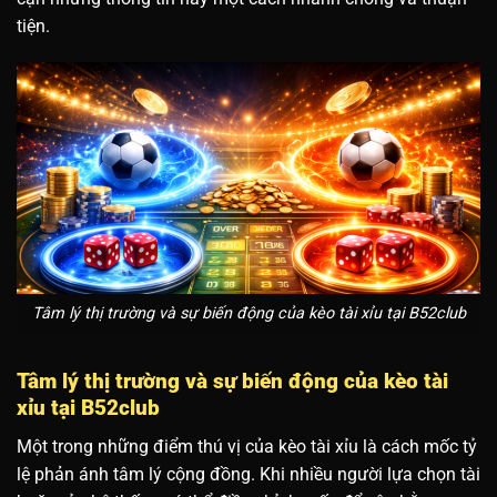
tiện.
Tâm lý thị trường và sự biến động của kèo tài xỉu tại B52club
Tâm lý thị trường và sự biến động của kèo tài
xỉu tại B52club
Một trong những điểm thú vị của kèo tài xỉu là cách mốc tỷ
lệ phản ánh tâm lý cộng đồng. Khi nhiều người lựa chọn tài