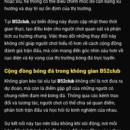
hoặc xỉu, hệ thống có thể điều chỉnh mốc để cân bằng xu
hướng và duy trì sự ổn định của thị trường.
Tại
B52club
, sự biến động này được cập nhật theo thời
gian thực, tạo điều kiện cho người chơi quan sát và phân
tích xu hướng chung. Việc theo dõi những thay đổi này
không chỉ giúp người chơi hiểu rõ hơn về cách cộng đồng
đánh giá trận đấu, mà còn mang đến góc nhìn sâu hơn về
cục diện và kỳ vọng của thị trường bóng đá trực tuyến.
Cộng đồng bóng đá trong không gian B52club
Không gian kèo tài xỉu tại
B52club
không chỉ là nơi đưa ra
dự đoán, mà còn là điểm gặp gỡ của những người có
chung niềm đam mê bóng đá. Thông qua các kênh trao
đổi và tương tác, người chơi có thể chia sẻ quan điểm,
phân tích trận đấu và học hỏi từ kinh nghiệm của nhau.
Sự kết nối này tạo nên bầu không khí sôi động, nơi mỗi