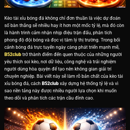
Kèo tài xỉu bóng đá không chỉ đơn thuần là việc dự đoán
số bàn thắng sẽ nhiều hay ít hơn một mốc tỷ lệ, mà đó còn
là hành trình cảm nhận nhịp điệu trận đấu, phân tích
phong độ đội bóng và đọc vị tâm lý thị trường. Trong bối
cảnh bóng đá trực tuyến ngày càng phát triển mạnh mẽ,
B52club
trở thành điểm đến quen thuộc của những người
yêu thích soi kèo, nơi dữ liệu, công nghệ và trải nghiệm
người dùng hòa quyện để tạo nên không gian giải trí
chuyên nghiệp. Bài viết này sẽ làm rõ bản chất của kèo tài
xỉu bóng đá, cách
B52club
xây dựng hệ thống tỷ lệ và vì
sao nền tảng này được nhiều người lựa chọn khi muốn
theo dõi và phân tích các trận cầu đỉnh cao.