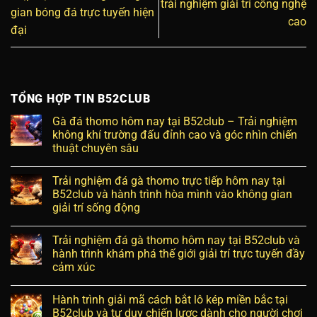
trải nghiệm giải trí công nghệ
gian bóng đá trực tuyến hiện
cao
đại
TỔNG HỢP TIN B52CLUB
Gà đá thomo hôm nay tại B52club – Trải nghiệm
không khí trường đấu đỉnh cao và góc nhìn chiến
thuật chuyên sâu
Trải nghiệm đá gà thomo trực tiếp hôm nay tại
B52club và hành trình hòa mình vào không gian
giải trí sống động
Trải nghiệm đá gà thomo hôm nay tại B52club và
hành trình khám phá thế giới giải trí trực tuyến đầy
cảm xúc
Hành trình giải mã cách bắt lô kép miền bắc tại
B52club và tư duy chiến lược dành cho người chơi