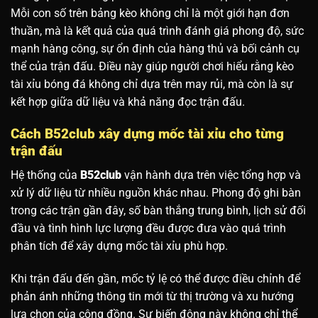
Mỗi con số trên bảng kèo không chỉ là một giới hạn đơn
thuần, mà là kết quả của quá trình đánh giá phong độ, sức
mạnh hàng công, sự ổn định của hàng thủ và bối cảnh cụ
thể của trận đấu. Điều này giúp người chơi hiểu rằng kèo
tài xỉu bóng đá không chỉ dựa trên may rủi, mà còn là sự
kết hợp giữa dữ liệu và khả năng đọc trận đấu.
Cách B52club xây dựng mốc tài xỉu cho từng
trận đấu
Hệ thống của
B52club
vận hành dựa trên việc tổng hợp và
xử lý dữ liệu từ nhiều nguồn khác nhau. Phong độ ghi bàn
trong các trận gần đây, số bàn thắng trung bình, lịch sử đối
đầu và tình hình lực lượng đều được đưa vào quá trình
phân tích để xây dựng mốc tài xỉu phù hợp.
Khi trận đấu đến gần, mốc tỷ lệ có thể được điều chỉnh để
phản ánh những thông tin mới từ thị trường và xu hướng
lựa chọn của cộng đồng. Sự biến động này không chỉ thể