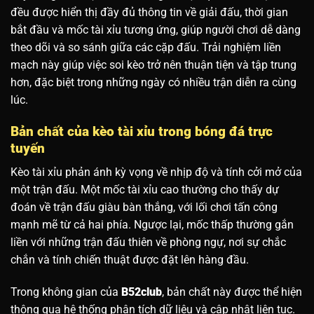
đều được hiển thị đầy đủ thông tin về giải đấu, thời gian
bắt đầu và mốc tài xỉu tương ứng, giúp người chơi dễ dàng
theo dõi và so sánh giữa các cặp đấu. Trải nghiệm liền
mạch này giúp việc soi kèo trở nên thuận tiện và tập trung
hơn, đặc biệt trong những ngày có nhiều trận diễn ra cùng
lúc.
Bản chất của kèo tài xỉu trong bóng đá trực
tuyến
Kèo tài xỉu phản ánh kỳ vọng về nhịp độ và tính cởi mở của
một trận đấu. Một mốc tài xỉu cao thường cho thấy dự
đoán về trận đấu giàu bàn thắng, với lối chơi tấn công
mạnh mẽ từ cả hai phía. Ngược lại, mốc thấp thường gắn
liền với những trận đấu thiên về phòng ngự, nơi sự chắc
chắn và tính chiến thuật được đặt lên hàng đầu.
Trong không gian của
B52club
, bản chất này được thể hiện
thông qua hệ thống phân tích dữ liệu và cập nhật liên tục.