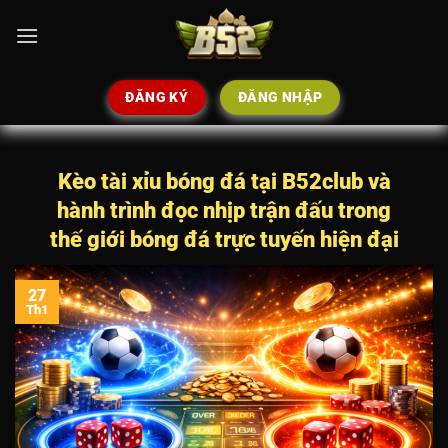
Bỏ
qua
nội
dung
ĐĂNG KÝ
ĐĂNG NHẬP
Kèo tài xỉu bóng đá tại B52club và
hành trình đọc nhịp trận đấu trong
thế giới bóng đá trực tuyến hiện đại
27
Th1