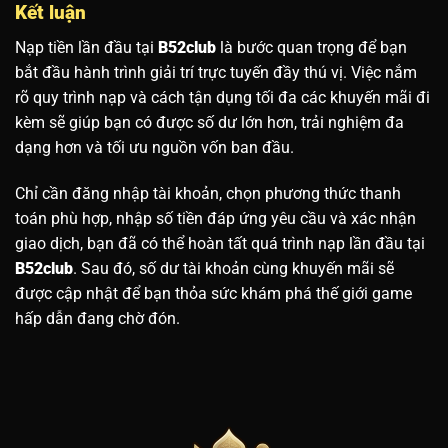
Kết luận
Nạp tiền lần đầu tại
B52club
là bước quan trọng để bạn
bắt đầu hành trình giải trí trực tuyến đầy thú vị. Việc nắm
rõ quy trình nạp và cách tận dụng tối đa các khuyến mãi đi
kèm sẽ giúp bạn có được số dư lớn hơn, trải nghiệm đa
dạng hơn và tối ưu nguồn vốn ban đầu.
Chỉ cần đăng nhập tài khoản, chọn phương thức thanh
toán phù hợp, nhập số tiền đáp ứng yêu cầu và xác nhận
giao dịch, bạn đã có thể hoàn tất quá trình nạp lần đầu tại
B52club
. Sau đó, số dư tài khoản cùng khuyến mãi sẽ
được cập nhật để bạn thỏa sức khám phá thế giới game
hấp dẫn đang chờ đón.