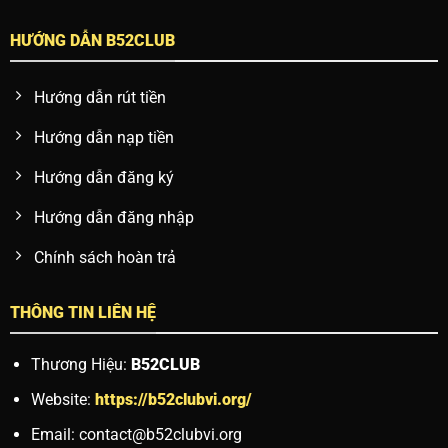
HƯỚNG DẪN B52CLUB
Hướng dẫn rút tiền
Hướng dẫn nạp tiền
Hướng dẫn đăng ký
Hướng dẫn đăng nhập
Chính sách hoàn trả
THÔNG TIN LIÊN HỆ
Thương Hiệu:
B52CLUB
Website:
https://b52clubvi.org/
Email:
contact@b52clubvi.org