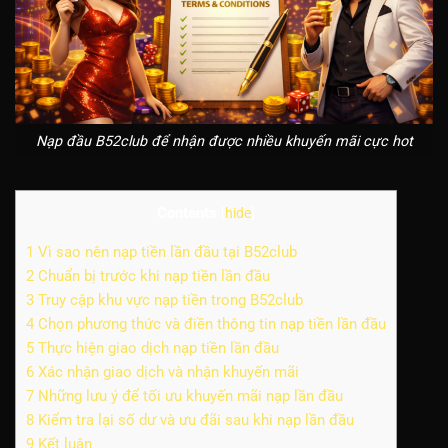
Nạp đầu B52club để nhận được nhiều khuyến mãi cực hot
Contents
[
hide
]
1
Vì sao nên nạp tiền lần đầu tại B52club
2
Chuẩn bị trước khi nạp tiền lần đầu
3
Truy cập khu vực nạp tiền trong B52club
4
Chọn phương thức và điền thông tin nạp tiền lần đầu
5
Thực hiện giao dịch nạp tiền lần đầu
6
Xác nhận giao dịch và nhận khuyến mãi
7
Những lưu ý để tối ưu khuyến mãi nạp lần đầu
8
Kiểm tra lại số dư và ưu đãi sau khi nạp lần đầu
9
Kết luận