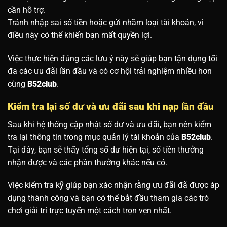
cần hỗ trợ.
Tránh nhập sai số tiền hoặc gửi nhầm loại tài khoản, vì
điều này có thể khiến bạn mất quyền lợi.
Việc thực hiện đúng các lưu ý này sẽ giúp bạn tận dụng tối
đa các ưu đãi lần đầu và có cơ hội trải nghiệm nhiều hơn
cùng
B52club
.
Kiểm tra lại số dư và ưu đãi sau khi nạp lần đầu
Sau khi hệ thống cập nhật số dư và ưu đãi, bạn nên kiểm
tra lại thông tin trong mục quản lý tài khoản của
B52club
.
Tại đây, bạn sẽ thấy tổng số dư hiện tại, số tiền thưởng
nhận được và các phần thưởng khác nếu có.
Việc kiểm tra kỹ giúp bạn xác nhận rằng ưu đãi đã được áp
dụng thành công và bạn có thể bắt đầu tham gia các trò
chơi giải trí trực tuyến một cách trọn vẹn nhất.