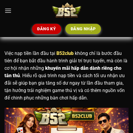
Bỏ
qua
nội
dung
ĐĂNG KÝ
ĐĂNG NHẬP
Việc nạp tiền lần đầu tại
B52club
không chỉ là bước đầu
tiên để bạn bắt đầu hành trình giải trí trực tuyến, mà còn là
cơ hội nhận những
khuyến mãi hấp dẫn dành riêng cho
tân thủ
. Hiểu rõ quá trình nạp tiền và cách tối ưu nhận ưu
đãi sẽ giúp bạn gia tăng số dư ngay từ lần đầu tham gia,
tận hưởng trải nghiệm game thú vị và có thêm nguồn vốn
để chinh phục những bàn chơi hấp dẫn.