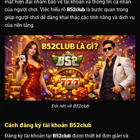
mật hiện đại nhằm bảo vệ tài khoản và thông tin cá nhân
của người chơi. Việc hiểu rõ
B52club
là bước quan trọng
giúp người chơi dễ dàng khai thác các tính năng và dịch vụ
của nền tảng.
Đôi nét về B52club
Cách đăng ký tài khoản B52club
Đăng ký tài khoản tại
B52club
được thiết kế đơn giản và