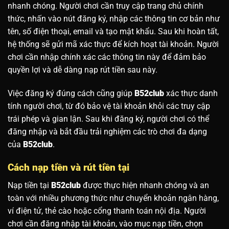
nhanh chóng. Người chơi cần truy cập trang chủ chính
thức, nhấn vào nút đăng ký, nhập các thông tin cơ bản như
tên, số điện thoại, email và tạo mật khẩu. Sau khi hoàn tất,
hệ thống sẽ gửi mã xác thực để kích hoạt tài khoản. Người
chơi cần nhập chính xác các thông tin này để đảm bảo
quyền lợi và dễ dàng nạp rút tiền sau này.
Việc đăng ký đúng cách cũng giúp
B52club
xác thực danh
tính người chơi, từ đó bảo vệ tài khoản khỏi các truy cập
trái phép và gian lận. Sau khi đăng ký, người chơi có thể
đăng nhập và bắt đầu trải nghiệm các trò chơi đa dạng
của
B52club
.
Cách nạp tiền và rút tiền tại
Nạp tiền tại
B52club
được thực hiện nhanh chóng và an
toàn với nhiều phương thức như chuyển khoản ngân hàng,
ví điện tử, thẻ cào hoặc cổng thanh toán nội địa. Người
chơi cần đăng nhập tài khoản, vào mục nạp tiền, chọn