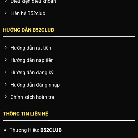
Điều kiện điều khoản
Liên hệ B52club
HƯỚNG DẪN B52CLUB
Hướng dẫn rút tiền
Hướng dẫn nạp tiền
Hướng dẫn đăng ký
Hướng dẫn đăng nhập
Chính sách hoàn trả
THÔNG TIN LIÊN HỆ
Thương Hiệu:
B52CLUB