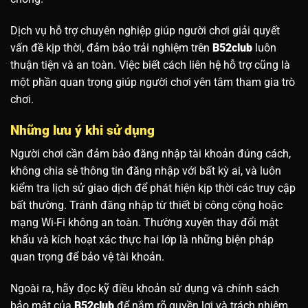
Dịch vụ hỗ trợ chuyên nghiệp giúp người chơi giải quyết
vấn đề kịp thời, đảm bảo trải nghiệm trên
B52club
luôn
thuận tiện và an toàn. Việc biết cách liên hệ hỗ trợ cũng là
một phần quan trọng giúp người chơi yên tâm tham gia trò
chơi.
Những lưu ý khi sử dụng
Người chơi cần đảm bảo đăng nhập tài khoản đúng cách,
không chia sẻ thông tin đăng nhập với bất kỳ ai, và luôn
kiểm tra lịch sử giao dịch để phát hiện kịp thời các truy cập
bất thường. Tránh đăng nhập từ thiết bị công cộng hoặc
mạng Wi-Fi không an toàn. Thường xuyên thay đổi mật
khẩu và kích hoạt xác thực hai lớp là những biện pháp
quan trọng để bảo vệ tài khoản.
Ngoài ra, hãy đọc kỹ điều khoản sử dụng và chính sách
bảo mật của
B52club
để nắm rõ quyền lợi và trách nhiệm