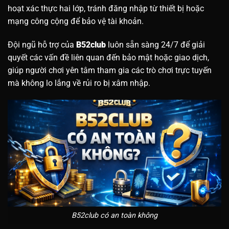
hoạt xác thực hai lớp, tránh đăng nhập từ thiết bị hoặc
mạng công cộng để bảo vệ tài khoản.
Đội ngũ hỗ trợ của
B52club
luôn sẵn sàng 24/7 để giải
quyết các vấn đề liên quan đến bảo mật hoặc giao dịch,
giúp người chơi yên tâm tham gia các trò chơi trực tuyến
mà không lo lắng về rủi ro bị xâm nhập.
B52club có an toàn không